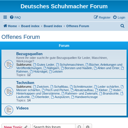
Deutsches Schuhmacher Forum
FAQ
Register
Login
S
Home
Board index
Board index
Offenes Forum
e
Offenes Forum
a
Forum
r
c
Bezugsquellen
Kennt Ihr oder sucht ihr gute Bezugsquellen für Leder, Maschinen,
h
Werkzeuge?
Subforums:
Gutes Leder
,
Schuhmaschinen
,
Bücher, Anleitungen und
Veröffentlichungen
,
Nähgarn
,
Borsten und Nadeln
,
Ahlen und Örter
,
Rahmen
,
Holznägel
,
Leisten
Topics:
12
Techniken
Subforums:
Zwicken
,
Schaftbau
,
Schnittmuster
,
Leder schärfen
,
Messer schärfen
,
Pech und Pichen
,
Absatzaufbau
,
Kleber
,
Voder-,
Hinterkappen und Überstämme
,
Rahmen- und Zwienaht
,
Brandsohle
,
Laufsohle
,
Oberleder
,
Ausputzen
,
Handwerkzeuge
Topics:
14
Videos
Search
Advanced search
New Topic