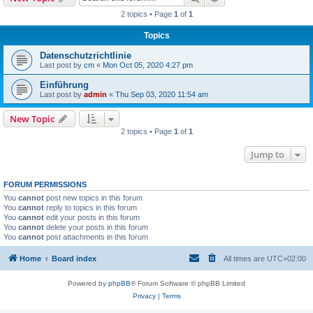
2 topics • Page
1
of
1
Topics
Datenschutzrichtlinie
Last post by
cm
«
Mon Oct 05, 2020 4:27 pm
Einführung
Last post by
admin
«
Thu Sep 03, 2020 11:54 am
New Topic
2 topics • Page
1
of
1
Jump to
FORUM PERMISSIONS
You
cannot
post new topics in this forum
You
cannot
reply to topics in this forum
You
cannot
edit your posts in this forum
You
cannot
delete your posts in this forum
You
cannot
post attachments in this forum
Home
Board index
All times are
UTC+02:00
Powered by
phpBB
® Forum Software © phpBB Limited
Privacy
|
Terms