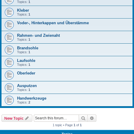
Topics:
1
Kleber
Topics:
1
Voder-, Hinterkappen und Überstämme
Rahmen- und Zwienaht
Topics:
1
Brandsohle
Topics:
1
Laufsohle
Topics:
1
Oberleder
Ausputzen
Topics:
1
Handwerkzeuge
Topics:
2
Search
Advanced search
New Topic
1 topic • Page
1
of
1