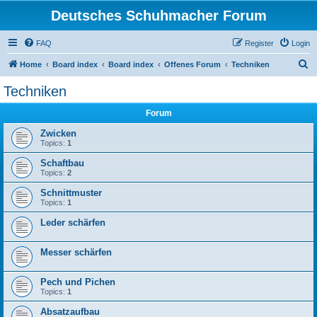
Deutsches Schuhmacher Forum
FAQ
Register
Login
S
Home
Board index
Board index
Offenes Forum
Techniken
e
Techniken
a
Forum
r
c
Zwicken
Topics:
1
h
Schaftbau
Topics:
2
Schnittmuster
Topics:
1
Leder schärfen
Messer schärfen
Pech und Pichen
Topics:
1
Absatzaufbau