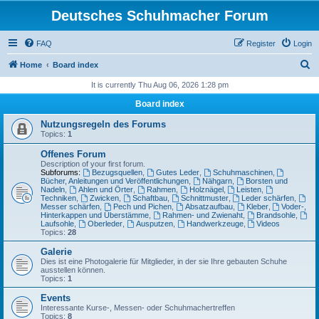
Deutsches Schuhmacher Forum
FAQ
Register
Login
S
Home
Board index
e
It is currently Thu Aug 06, 2026 1:28 pm
a
Board index
r
Nutzungsregeln des Forums
c
Topics:
1
h
Offenes Forum
Description of your first forum.
Subforums:
Bezugsquellen
,
Gutes Leder
,
Schuhmaschinen
,
Bücher, Anleitungen und Veröffentlichungen
,
Nähgarn
,
Borsten und
Nadeln
,
Ahlen und Örter
,
Rahmen
,
Holznägel
,
Leisten
,
Techniken
,
Zwicken
,
Schaftbau
,
Schnittmuster
,
Leder schärfen
,
Messer schärfen
,
Pech und Pichen
,
Absatzaufbau
,
Kleber
,
Voder-,
Hinterkappen und Überstämme
,
Rahmen- und Zwienaht
,
Brandsohle
,
Laufsohle
,
Oberleder
,
Ausputzen
,
Handwerkzeuge
,
Videos
Topics:
28
Galerie
Dies ist eine Photogalerie für Mitglieder, in der sie Ihre gebauten Schuhe
ausstellen können.
Topics:
1
Events
Interessante Kurse-, Messen- oder Schuhmachertreffen
Topics:
8