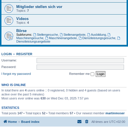
Mitglieder stellen sich vor
Topics:
7
Videos
Topics:
4
Börse
Subforums:
Stellengesuche
,
Stellenangebote
,
Ausbildung
,
Maschinengesuche
,
Maschinenangebote
,
Dienstleistungsgesuche
,
Dienstleistungsangebote
LOGIN
•
REGISTER
Username:
Password:
I forgot my password
Remember me
WHO IS ONLINE
In total there are
4
users online :: 0 registered, 0 hidden and 4 guests (based on users
active over the past 5 minutes)
Most users ever online was
630
on Wed Dec 03, 2025 7:57 pm
STATISTICS
Total posts
147
• Total topics
52
• Total members
57
• Our newest member
martinmoser
Home
Board index
All times are
UTC+02:00