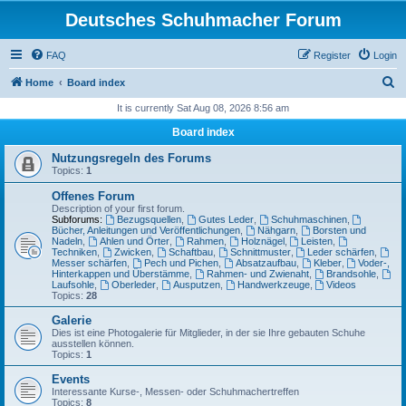
Deutsches Schuhmacher Forum
FAQ
Register
Login
S
Home
Board index
e
It is currently Sat Aug 08, 2026 8:56 am
a
Board index
r
Nutzungsregeln des Forums
c
Topics:
1
h
Offenes Forum
Description of your first forum.
Subforums:
Bezugsquellen
,
Gutes Leder
,
Schuhmaschinen
,
Bücher, Anleitungen und Veröffentlichungen
,
Nähgarn
,
Borsten und
Nadeln
,
Ahlen und Örter
,
Rahmen
,
Holznägel
,
Leisten
,
Techniken
,
Zwicken
,
Schaftbau
,
Schnittmuster
,
Leder schärfen
,
Messer schärfen
,
Pech und Pichen
,
Absatzaufbau
,
Kleber
,
Voder-,
Hinterkappen und Überstämme
,
Rahmen- und Zwienaht
,
Brandsohle
,
Laufsohle
,
Oberleder
,
Ausputzen
,
Handwerkzeuge
,
Videos
Topics:
28
Galerie
Dies ist eine Photogalerie für Mitglieder, in der sie Ihre gebauten Schuhe
ausstellen können.
Topics:
1
Events
Interessante Kurse-, Messen- oder Schuhmachertreffen
Topics:
8