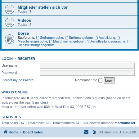
Mitglieder stellen sich vor
Topics:
7
Videos
Topics:
4
Börse
Subforums:
Stellengesuche
,
Stellenangebote
,
Ausbildung
,
Maschinengesuche
,
Maschinenangebote
,
Dienstleistungsgesuche
,
Dienstleistungsangebote
LOGIN
•
REGISTER
Username:
Password:
I forgot my password
Remember me
WHO IS ONLINE
In total there are
8
users online :: 0 registered, 0 hidden and 8 guests (based on users
active over the past 5 minutes)
Most users ever online was
630
on Wed Dec 03, 2025 7:57 pm
STATISTICS
Total posts
147
• Total topics
52
• Total members
57
• Our newest member
martinmoser
Home
Board index
All times are
UTC+02:00